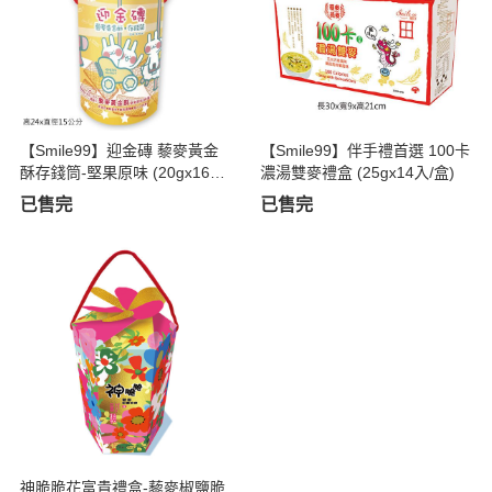
【Smile99】迎金磚 藜麥黃金
【Smile99】伴手禮首選 100卡
酥存錢筒-堅果原味 (20gx16入/
濃湯雙麥禮盒 (25gx14入/盒)
筒)
已售完
已售完
神脆脆花富貴禮盒-藜麥椒鹽脆