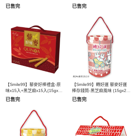
+紅藜麥豆奶酥堅果原味)
已售完
已售完
【Smile99】藜麥好棒禮盒-原
【Smile99】轉好運 藜麥好運
味x15入+黑芝麻x15入(15gx30
棒存錢筒-黑芝麻風味 (15gx20
入/盒)
入/筒)
已售完
已售完