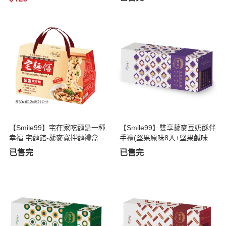
【Smile99】宅在家吃麵是一種
【Smile99】雙享藜麥豆奶酥伴
幸福 宅麵館-藜麥寬拌麵禮盒8
手禮(堅果原味8入+堅果鹹味7
入 877g
入)
已售完
已售完