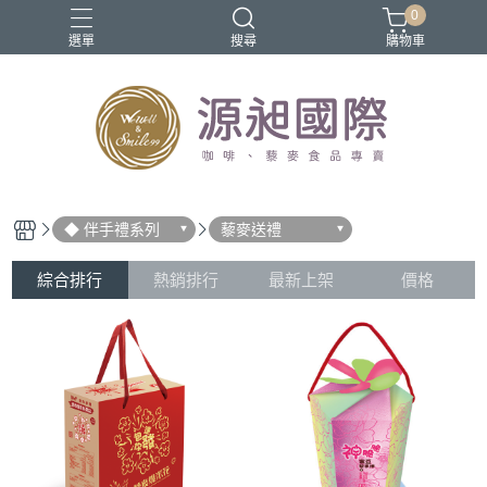
0
選單
搜尋
購物車
優惠促銷
咖啡
濾掛咖啡
藜麥
餅乾
◆ 伴手禮系列
藜麥送禮
綜合排行
熱銷排行
最新上架
價格