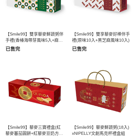
【Smile99】雙享藜麥鮮蔬粥伴
【Smile99】雙享藜麥好棒伴手
手禮(香椿海帶芽風味5入+麻油
禮(原味10入+黑芝麻風味10入)
薑風味5入)
已售完
已售完
【Smile99】藜麥三寶禮盒(紅
【Smile99】藜麥鮮蔬粥(18入)
藜麥蕃茄圓餅+紅藜麥豆奶方餅
xNIPELLY文創馬克杯禮盒組