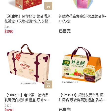
【神脆脆】包你連發 藜麥爆米
神脆脆花富貴禮盒-黑豆藜麥棒-
花禮盒（玫瑰椒鹽2包入＆經典
18入/盒
焦糖1包入）
$450
已售完
$390
【Smile99】老少第一補給品
【Smile99】銀髮友善食品 即
乳清蛋白威化餅禮盒-原味&黑
沖即食 藜麥鮮蔬粥禮盒(香椿海
芝麻風味(30gx10入/盒)
帶芽/麻油薑風味各9入)
$470
已售完
$420