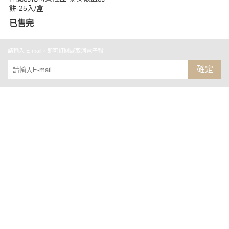
餅-25入/盒
已售完
請輸入 E-mail，即可訂閱或取消電子報
確定
關於
聯絡我們
部落格
全部商品
訂單查詢
訂單相關說明
付款方式說明
寄送方式說明
售後服務說明
會員權益說明
隱私權條款