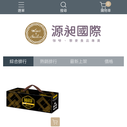
0
選單
搜尋
購物車
優惠促銷
咖啡
濾掛咖啡
藜麥
餅乾
綜合排行
熱銷排行
最新上架
價格