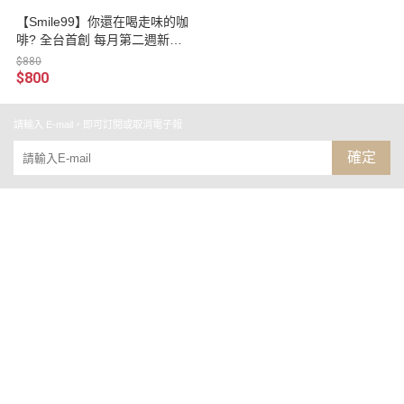
【Smile99】你還在喝走味的咖
啡? 全台首創 每月第二週新鮮
烘焙 回購率100% 極新鮮大濾
$880
掛咖啡-藍山/曼巴/哥倫比亞/宏
$800
都拉斯風味 (10gx28入/盒)
請輸入 E-mail，即可訂閱或取消電子報
確定
關於
聯絡我們
部落格
全部商品
訂單查詢
訂單相關說明
付款方式說明
寄送方式說明
售後服務說明