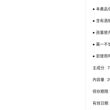
● 本產
● 含有
● 孩童
● 萬一
● 若使
主成分 :
內容量 : 2
保存期限 
有效日期 