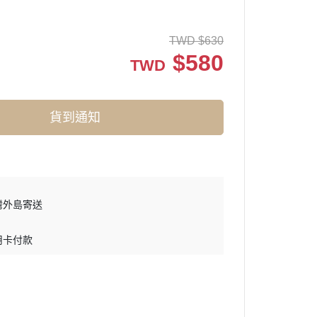
TWD
$
630
$
580
TWD
貨到通知
灣外島寄送
用卡付款