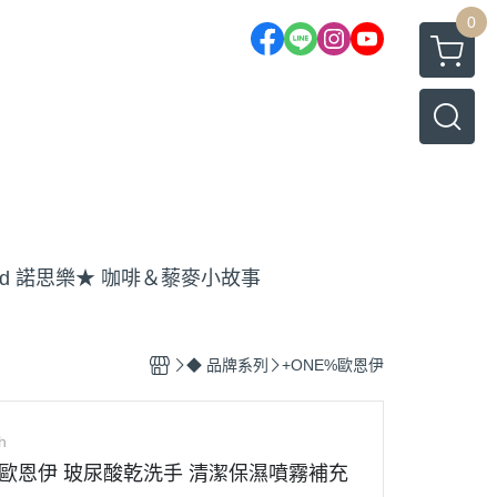
0
old 諾思樂
★ 咖啡＆藜麥小故事
◆ 品牌系列
+ONE%歐恩伊
h
】歐恩伊 玻尿酸乾洗手 清潔保濕噴霧補充