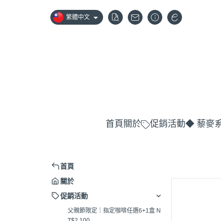
繁體中文
首頁
關於
促銷活動
◆ 藜麥
首頁
關於
促銷活動
父親節限定｜指定咖啡任選6+1盒 N
T$2,100