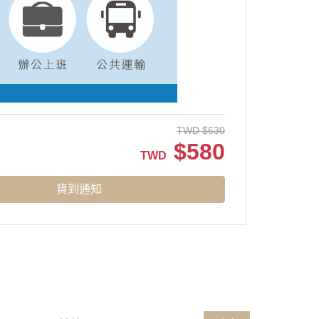
TWD
$
630
$
580
TWD
貨到通知
請輸入 E-mail，即可訂閱或取消電子報