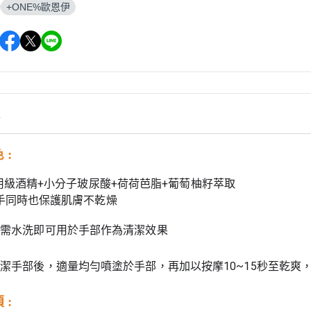
+ONE%歐恩伊
情
 :
食用級酒精+小分子玻尿酸+荷荷芭脂+
葡萄柚籽萃取
雙手同時也保護肌膚不乾燥
無需水洗即可用於手部作為清潔效果
潔手部後，適量均勻噴塗於手部，再加以按摩10~15秒至乾爽
 :